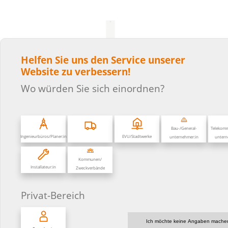
Helfen Sie uns den Service unserer
Website zu verbessern!
Wo würden Sie sich einordnen?
Bau-/General­
Telekomm
Ingenieurbüros/Planer:in
EVU/Stadtwerke
unternehmer:in
untern
2LINE ODF 220 Seitenwand
Kommunen/
Installateur:in
Zweckverbände
Privat-Bereich
Ich möchte keine Angaben mache