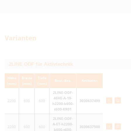
Varianten
Höhe
Breite
Tiefe
Best.-Bez.
Artikelnr.
(mm)
(mm)
(mm)
2LINE-ODF-
46HE-A-19-
2200
600
600
3030637499
h2200-b600-
t600-KR01
2LINE-ODF-
A-ET-h2200-
2200
600
600
3030637500
b600-t600-