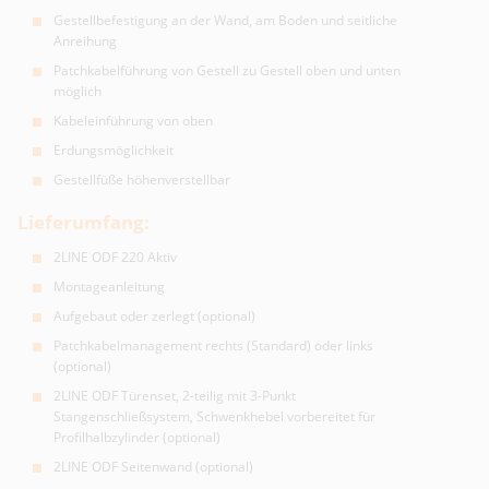
Gestellbefestigung an der Wand, am Boden und seitliche
Anreihung
Patchkabelführung von Gestell zu Gestell oben und unten
möglich
Kabeleinführung von oben
Erdungsmöglichkeit
Gestellfüße höhenverstellbar
Lieferumfang:
2LINE ODF 220 Aktiv
Montageanleitung
Aufgebaut oder zerlegt (optional)
Patchkabelmanagement rechts (Standard) oder links
(optional)
2LINE ODF Türenset, 2-teilig mit 3-Punkt
Stangenschließsystem, Schwenkhebel vorbereitet für
Profilhalbzylinder (optional)
2LINE ODF Seitenwand (optional)