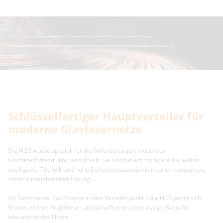
Herausforderungen im FTTx-Ausbau
Der Ausbau moderner Glasfasernetze stellt Netzbetreiber und Infrastrukturverantwortliche vor enorme Herausforderungen.
Projekte müssen schneller umgesetzt werden, Flächen sind begrenzt und gleichzeitig steigen die Anforderungen an Sicherheit, Verfügbarkeit und
Nachhaltigkeit.
Hinzu kommt die steigende Komplexität der Technik – von aktiven Komponenten bis hin zu Energieversorgung und Klimatisierung.
Gefragt sind Lösungen, die all diese Anforderungen zuverlässig und effizient vereinen.
Schlüsselfertiger Hauptverteiler für
moderne Glasfasernetze
Die NGS wurde speziell für die Anforderungen moderner
Glasfaserinfrastruktur entwickelt. Sie kombiniert modulare Bauweise,
intelligente Technik und hohe Sicherheitsstandards in einer kompakten,
sofort einsatzbereiten Lösung.
Ob Netzknoten, PoP-Standort oder Verteilerpunkt – die NGS passt sich
flexibel an Ihre Projekte an und schafft eine zuverlässige Basis für
leistungsfähige Netze.